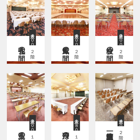
最大４００席
最大４００席
最大３００席
孔雀の間
鳳凰の間
金枝の間
２階
２階
２階
最大３００席
最大１８０席
最大４０席
玉葉の間
丹頂の間
２階
１階
１階