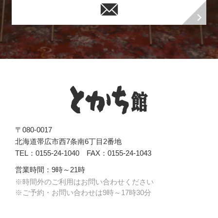
〒080-0017
帯
北海道帯広市西7条南6丁目2番地
広
TEL：0155-24-1040 FAX：0155-24-1043
駅
北
営業時間：9時～21時
地
※時間外のご利用はお問い合わせください
下
※ご予約・お問い合わせは9時～17時30分
駐
車
場