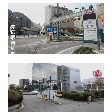
帯
広
駅
南
駐
車
場